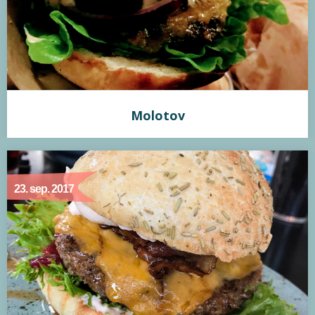
synes jeg hverken var for meget eller for…
Molotov
Molotov
23. sep. 2017
Min vurdering:
Molotov er Odenses nyeste burgerjoint. Molotov serverer
traditionelle burgere, men formår alligevel at gøre den til
noget særligt. Bollen er sød, lækker og blød, bøffen er stegt
perfekt rosa og mayoen er ikke mindre end fantastisk.
Fyldet er lidt for traditionelt og skiller sig ikke så meget ud og
bøffen er ikke flammegrillet. Råvarerne er dog…