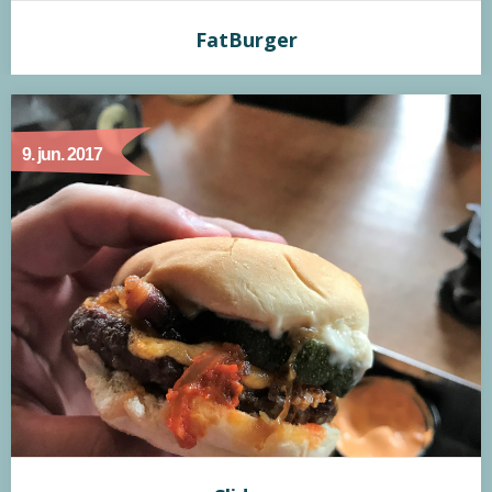
FatBurger
FatBurger
9. jun. 2017
Min vurdering:
På Copenhagen Street Food finder du blandt andet
FatBurger. FatBurger laver en ganske ok burger som
smager fint. Dog blev burgeren meget hurtig smattet og
bollen havde svært ved at holde på fyldet. En godkendt
burger, men ikke så god som da jeg besøgte stedet i 2016.
På min store tur i 2016 hvor jeg besøgte…