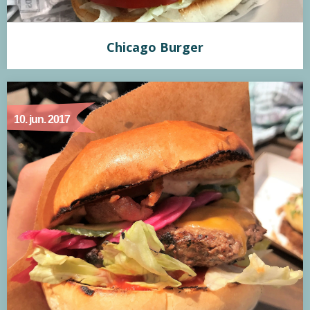
Chicago Burger
Chicago Burger
10. jun. 2017
Min vurdering:
Hollywood Style burgeren fra Chicago Burger i Odense er
en okay burger. Hverken mere eller mindre. Det er ikke
Odenses bedste, men den kunne i hvert fald gøre mig glad
og mæt. Bollen er ikke hjemmelavet, hvilket trækker ned,
men kombinationen af fyld samt deres hjemmelavede
hvidløgsmayo, trækker op. En følger på min facebook side
anbefalede…