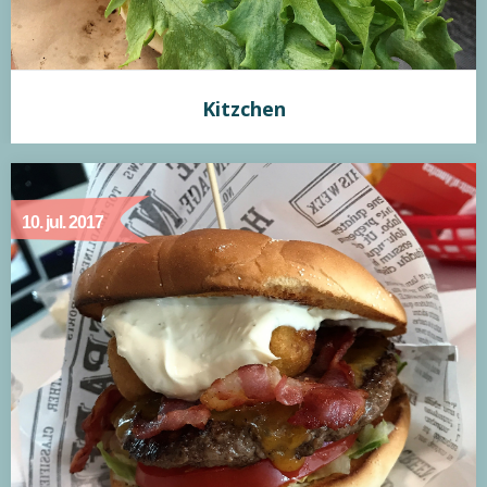
Kitzchen
Kitzchen
10. jul. 2017
Min vurdering:
Kitzchen Street Foods The Awesome One er noget ud over
det sædvanlige. Selvom Kitzchen er nystartet, formår de at
lave en autentisk streetfood burger, som jeg ikke før har
set på Fyn. Hjemmelavet bolle, passende fyld, saftig bøf og
en Awesomesauce der smager forrygende godt. Simpel
burger, men smagen var overraskende god, ikke mindst på
grund…