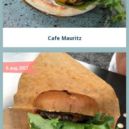
Cafe Mauritz
Cafe Mauritz
9. aug. 2017
Min vurdering:
Cafe Mauritz laver en helt almindelig og desværre lidt
kedelig burger. Udvalget er stort, men umiddelbart var
indtrykket af burgeren som helhed, lidt under middel.
Bøffen var stegt lidt til den grå side, dog uden den store
smag og burger dressingen var meget anonym. Den
hjemmelavede bolle med rosmarin, var faktisk den bedste
oplevelse ved besøget.…