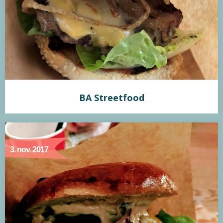
BA Streetfood
BA Streetfood
3. nov. 2017
Min vurdering:
Burger Anarchy er en af Odenses allerbedste burger
restauranter. De er nu også åbnet i Storms Pakhus. Jeg har
testet deres Ivar burger. Bollen er lækker, hjemmelavet og
ikke for hård. Oksekødet er stegt tæt på perfekt og er
derfor rosa i midten. Deres smoked cheddar cheese sauce