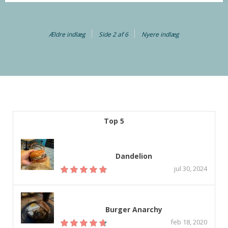
The Burger Shack
Ældre indlæg
Side 2 af 6
Nyere indlæg
Min vurdering:
The Burger Shack i Aarhus er stadig toppen af poppen når
vi snakker den traditionelle burger. Stedet er besøgt første
gang for et års tid siden og igen i dag, og stedet holder
stadig 100%. Især deres bøffer som smager af RIGTIG grill
(med kul) og som desuden er flammegrillet, er alene hele
oplevelsen værd hvis…
Top 5
Dandelion
jul 30, 2024
Burger Anarchy
feb 18, 2020