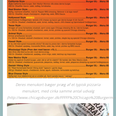
Deres menukort bæger præg af et typisk pizzaria
menukort, med cirka samme antal udvalg
(http://www.chicagoburger.dk/FFFFF%20Chicago%20Burgerme