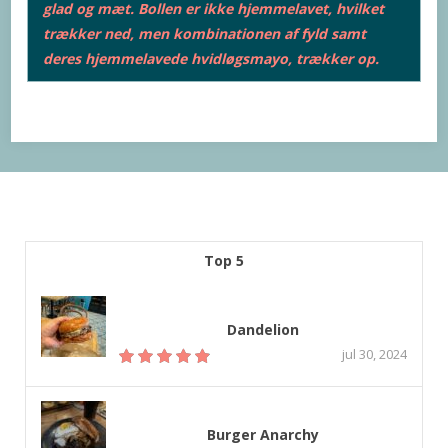
glad og mæt. Bollen er ikke hjemmelavet, hvilket
trækker ned, men kombinationen af fyld samt
deres hjemmelavede hvidløgsmayo, trækker op.
Top 5
Dandelion
jul 30, 2024
Burger Anarchy