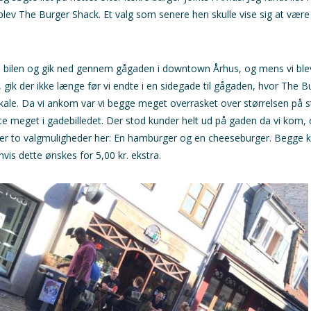
lev The Burger Shack. Et valg som senere hen skulle vise sig at være 
e bilen og gik ned gennem gågaden i downtown Århus, og mens vi bl
 gik der ikke længe før vi endte i en sidegade til gågaden, hvor The 
kale. Da vi ankom var vi begge meget overrasket over størrelsen på s
dte meget i gadebilledet. Der stod kunder helt ud på gaden da vi kom, o
r er to valgmuligheder her: En hamburger og en cheeseburger. Begge 
is dette ønskes for 5,00 kr. ekstra.