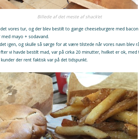
Billede af det meste af shack’et
 det vores tur, og der blev bestilt to gange cheeseburgere med bacon
er med mayo + sodavand.
edet igen, og skulle så sørge for at være tilstede når vores navn blev r
fter vi havde bestilt mad, var på cirka 20 minutter, hvilket er ok, med
under der rent faktisk var på det tidspunkt.