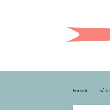
Forside
Såda