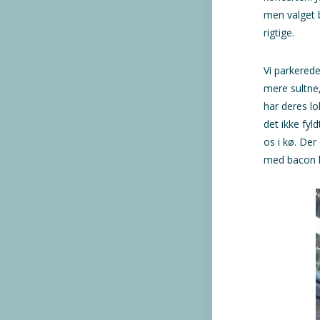
men valget b
rigtige.
Vi parkered
mere sultne,
har deres lo
det ikke fyl
os i kø. De
med bacon hv