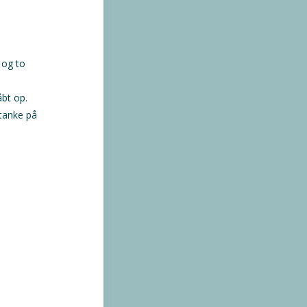
 og to
åbt op.
 tanke på