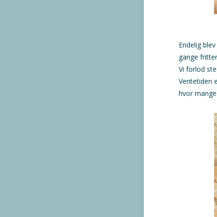
Endelig blev
gange fritt
Vi forlod st
Ventetiden e
hvor mange k