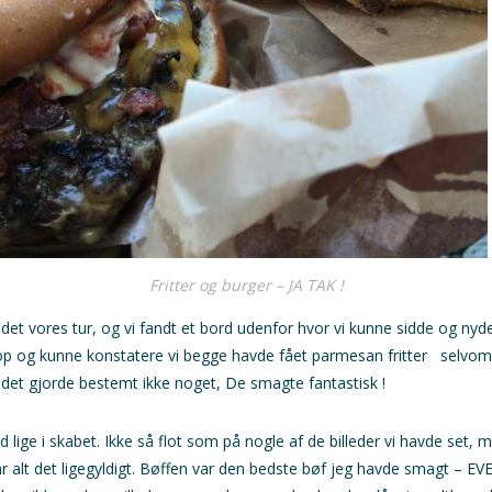
Fritter og burger – JA TAK !
 det vores tur, og vi fandt et bord udenfor hvor vi kunne sidde og ny
op og kunne konstatere vi begge havde fået parmesan fritter selvom 
 det gjorde bestemt ikke noget, De smagte fantastisk !
 lige i skabet. Ikke så flot som på nogle af de billeder vi havde set, m
ar alt det ligegyldigt. Bøffen var den bedste bøf jeg havde smagt – EV