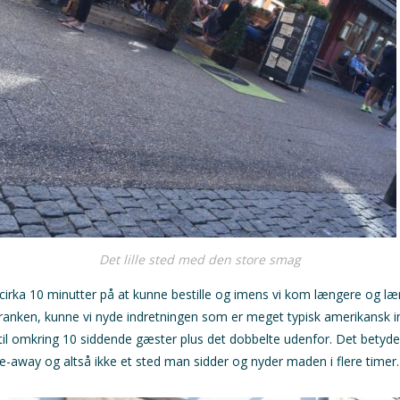
Det lille sted med den store smag
i cirka 10 minutter på at kunne bestille og imens vi kom længere og 
kranken, kunne vi nyde indretningen som er meget typisk amerikansk in
 til omkring 10 siddende gæster plus det dobbelte udenfor. Det betyde
ke-away og altså ikke et sted man sidder og nyder maden i flere timer.