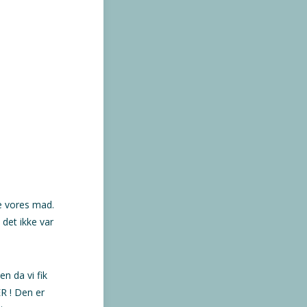
de vores mad.
det ikke var
en da vi fik
ER ! Den er