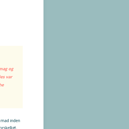
smag og
ies var
he
t mad inden
orskelligt,