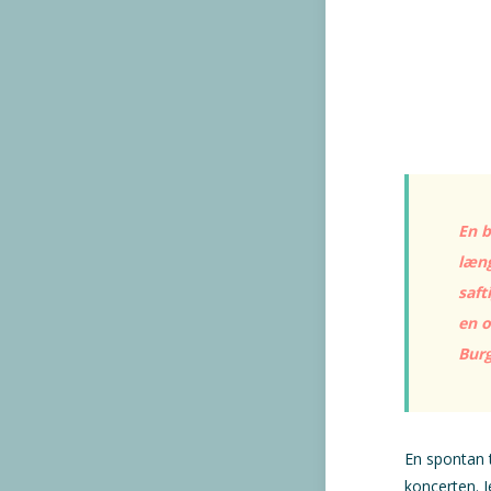
En 
læng
saft
en o
Burg
En spontan 
koncerten. Je