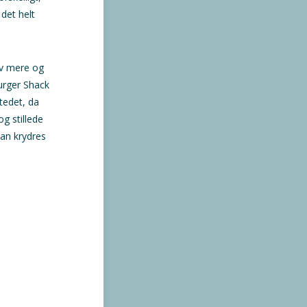
det helt
ev mere og
Burger Shack
tedet, da
g stillede
kan krydres