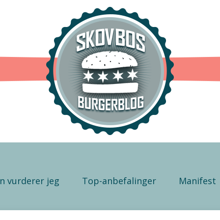
n vurderer jeg
Top-anbefalinger
Manifest