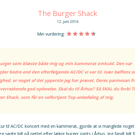
The Burger Shack
12. juni 2016
Min vurdering:
burger som blæste både mig og min kammerat omkuld. Den var
der bedre end den efterfølgende AC/DC vi var til. Især bøffens 
ighed, er noget af det ypperste jeg har prøvet. Deres parmesan fr
verraskende god oplevelse. Skal du til Århus? Så SKAL du forbi T
er Shack, som får en velfortjent Top-anbefaling af mig.
tur til AC/DC koncert med en kammerat, gjorde at vi manglede noge
g søgte lidt på nettet efter lækre burger joints i Århus. Jeg fandt lidt f