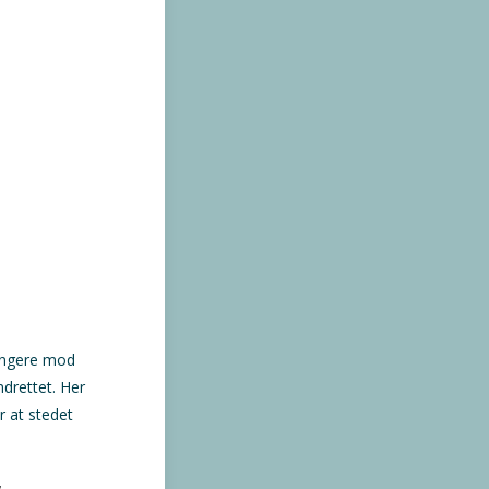
længere mod
drettet. Her
r at stedet