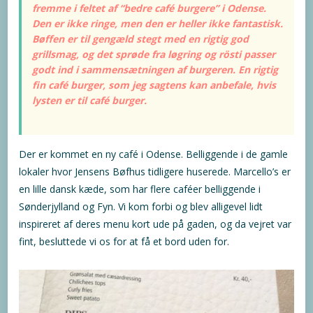
fremme i feltet af “bedre café burgere” i Odense.
Den er ikke ringe, men den er heller ikke fantastisk.
Bøffen er til gengæld stegt med en rigtig god
grillsmag, og det sprøde fra løgring og rösti passer
godt ind i sammensætningen af burgeren. En rigtig
fin café burger, som jeg sagtens kan anbefale, hvis
lysten er til café burger.
Der er kommet en ny café i Odense. Belliggende i de gamle
lokaler hvor Jensens Bøfhus tidligere huserede. Marcello’s er
en lille dansk kæde, som har flere caféer belliggende i
Sønderjylland og Fyn. Vi kom forbi og blev alligevel lidt
inspireret af deres menu kort ude på gaden, og da vejret var
fint, besluttede vi os for at få et bord uden for.