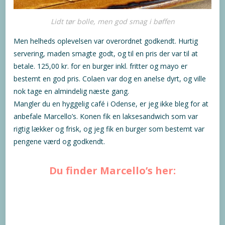
Lidt tør bolle, men god smag i bøffen
Men helheds oplevelsen var overordnet godkendt. Hurtig
servering, maden smagte godt, og til en pris der var til at
betale. 125,00 kr. for en burger inkl. fritter og mayo er
bestemt en god pris. Colaen var dog en anelse dyrt, og ville
nok tage en almindelig næste gang.
Mangler du en hyggelig café i Odense, er jeg ikke bleg for at
anbefale Marcello’s. Konen fik en laksesandwich som var
rigtig lækker og frisk, og jeg fik en burger som bestemt var
pengene værd og godkendt.
Du finder Marcello’s her: