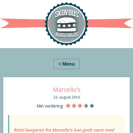
Marcello’s
23. august 2016
Min vurdering:
Rösti burgeren fra Marcello’s kan godt være med